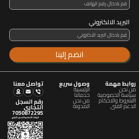
البريد الالكتروني
روابط مهمة
وصول سريع
تواصل معنا
من نحن
الرئيسية
سياسة الخصوصية
خدماتنا
االشروط والاحكام
من نحن
رقم السجل
الدعم الفنى
المدونة
التجاري
7050872295