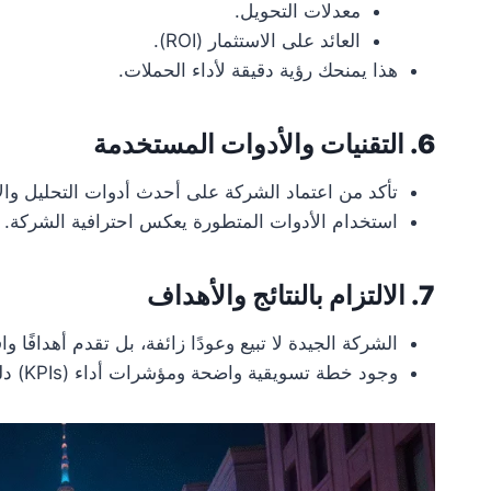
معدلات التحويل.
العائد على الاستثمار (ROI).
هذا يمنحك رؤية دقيقة لأداء الحملات.
6. التقنيات والأدوات المستخدمة
تأكد من اعتماد الشركة على أحدث أدوات التحليل والإدارة مثل: s، SEMrush، Hootsuite
استخدام الأدوات المتطورة يعكس احترافية الشركة.
7. الالتزام بالنتائج والأهداف
الشركة الجيدة لا تبيع وعودًا زائفة، بل تقدم أهدافًا وا
وجود خطة تسويقية واضحة ومؤشرات أداء (KPIs) دليل على الجدية.